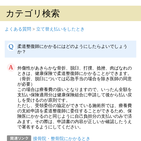
カテゴリ検索
よくある質問
>
立て替え払いをしたとき
柔道整復師にかかるにはどのようにしたらよいでしょう
か？
外傷性があきらかな骨折、脱臼、打撲、捻挫、肉ばなれの
ときは、健康保険で柔道整復師にかかることができます。
（骨折、脱臼については応急手当の場合を除き医師の同意
が必要）
この場合は療養費の扱いとなりますので、いったん全額を
支払い保険適用分は健康保険組合に申請して後から払い戻
しを受けるのが原則です。
ただし、受領委任の協定ができている施術所では、療養費
の支給申請を柔道整復師に委任することができるため、保
険医にかかるのと同じように自己負担分の支払いのみで済
みます。その際は、申請書の内容が正しいか確認したうえ
で署名するようにしてください。
接骨院・整骨院にかかるとき