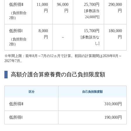
低所得Ⅱ
11,000
96,000
25,700円
290,000
円
円
円
[多数該当
（負担割合
24,600円]
2割）
低所得Ⅰ
8,000
15,700円
180,000
円
円
－
[多数該当な
（負担割合
し]
2割）
※年間上限：前年8月～7月の12ヵ月で計算。初回の計算期間は2026年8月～
2027年7月。
高額介護合算療養費の自己負担限度額
区分
自己負担限度額
低所得Ⅱ
310,000円
低所得Ⅰ
190,000円