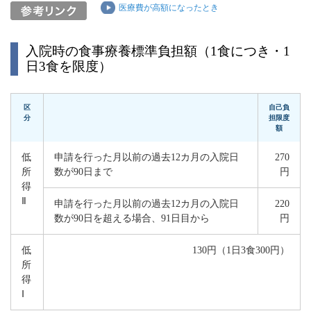
医療費が高額になったとき
入院時の食事療養標準負担額（1食につき・1
日3食を限度）
区
自己負
分
担限度
額
低
申請を行った月以前の過去12カ月の入院日
270
所
数が90日まで
円
得
Ⅱ
申請を行った月以前の過去12カ月の入院日
220
数が90日を超える場合、91日目から
円
低
130円（1日3食300円）
所
得
Ⅰ