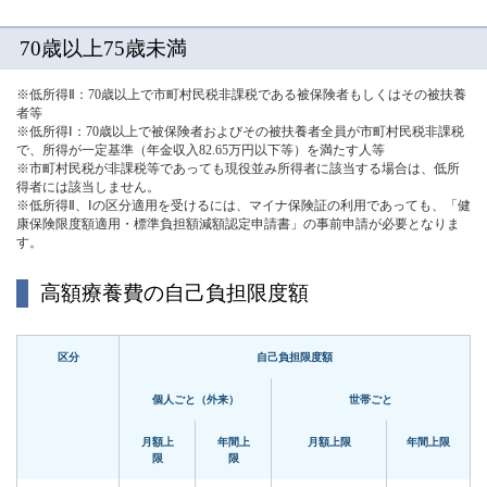
70歳以上75歳未満
※低所得Ⅱ：70歳以上で市町村民税非課税である被保険者もしくはその被扶養
者等
※低所得Ⅰ：70歳以上で被保険者およびその被扶養者全員が市町村民税非課税
で、所得が一定基準（年金収入82.65万円以下等）を満たす人等
※市町村民税が非課税等であっても現役並み所得者に該当する場合は、低所
得者には該当しません。
※低所得Ⅱ、Ⅰの区分適用を受けるには、マイナ保険証の利用であっても、「健
康保険限度額適用・標準負担額減額認定申請書」の事前申請が必要となりま
す。
高額療養費の自己負担限度額
区分
自己負担限度額
個人ごと（外来）
世帯ごと
月額上
年間上
月額上限
年間上限
限
限