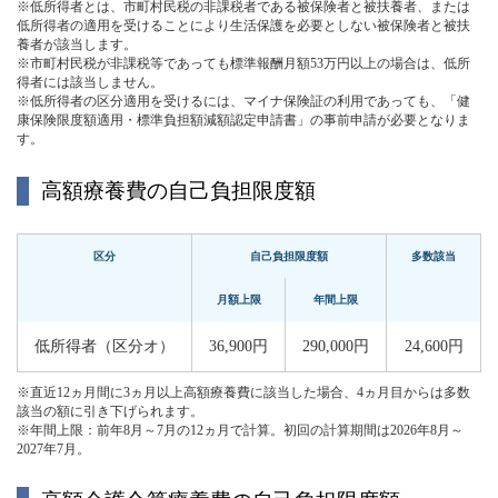
※低所得者とは、市町村民税の非課税者である被保険者と被扶養者、または
低所得者の適用を受けることにより生活保護を必要としない被保険者と被扶
養者が該当します。
※市町村民税が非課税等であっても標準報酬月額53万円以上の場合は、低所
得者には該当しません。
※低所得者の区分適用を受けるには、マイナ保険証の利用であっても、「健
康保険限度額適用・標準負担額減額認定申請書」の事前申請が必要となりま
す。
高額療養費の自己負担限度額
区分
自己負担限度額
多数該当
月額上限
年間上限
低所得者（区分オ）
36,900円
290,000円
24,600円
※直近12ヵ月間に3ヵ月以上高額療養費に該当した場合、4ヵ月目からは多数
該当の額に引き下げられます。
※年間上限：前年8月～7月の12ヵ月で計算。初回の計算期間は2026年8月～
2027年7月。