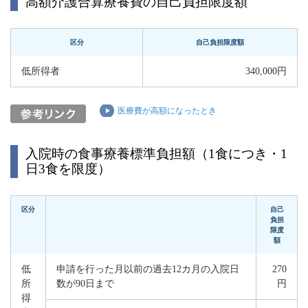
高額介護合算療養費の自己負担限度額
区分
自己負担限度額
低所得者
340,000円
医療費が高額になったとき
入院時の食事療養標準負担額（1食につき・1
日3食を限度）
区分
自己
負担
限度
額
低
申請を行った月以前の過去12カ月の入院日
270
所
数が90日まで
円
得